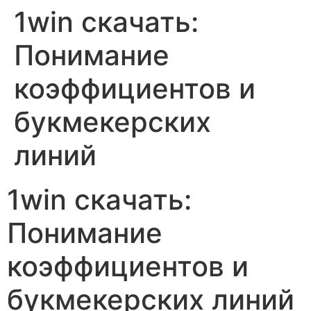
1win скачать:
Понимание
коэффициентов и
букмекерских
линий
1win скачать:
Понимание
коэффициентов и
букмекерских линий