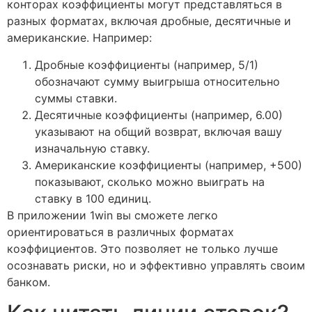
конторах коэффициенты могут представляться в
разных форматах, включая дробные, десятичные и
американские. Например:
Дробные коэффициенты (например, 5/1)
обозначают сумму выигрыша относительно
суммы ставки.
Десятичные коэффициенты (например, 6.00)
указывают на общий возврат, включая вашу
изначальную ставку.
Американские коэффициенты (например, +500)
показывают, сколько можно выиграть на
ставку в 100 единиц.
В приложении 1win вы сможете легко
ориентироваться в различных форматах
коэффициентов. Это позволяет не только лучше
осознавать риски, но и эффективно управлять своим
банком.