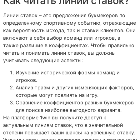
Как читать линии ставок?
Линии ставок – это предложения букмекеров по
определенному спортивному событию, отражающие
как вероятность исхода, так и ставки клиентов. Они
включают в себя выбор команд или игроков, а
также различие в коэффициентах. Чтобы правильно
читать и понимать линии ставок, вы должны
учитывать следующие аспекты:
Изучение исторической формы команд и
игроков.
Анализ травм и других изменяющих факторов,
которые могут повлиять на игру.
Сравнение коэффициентов разных букмекеров
для поиска наиболее выгодного варианта.
На платформе 1win вы получите доступ к
актуальным линиям ставок, что в значительной
степени повышает ваши шансы на успешную ставку.
Умение читать линии является ключом к грамотному