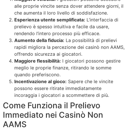
alle proprie vincite senza dover attendere giorni, il
che aumenta il loro livello di soddisfazione.
Esperienza utente semplificata:
L’interfaccia di
prelievo è spesso intuitiva e facile da usare,
rendendo l’intero processo più efficace.
Aumento della fiducia:
La possibilità di prelievi
rapidi migliora la percezione dei casinò non AAMS,
offrendo sicurezza ai giocatori.
Maggiore flessibilità:
I giocatori possono gestire
meglio le proprie finanze, ritirando le somme
quando preferiscono.
Incentivazione al gioco:
Sapere che le vincite
possono essere ritirate immediatamente
incoraggia i giocatori a scommettere di più.
Come Funziona il Prelievo
Immediato nei Casinò Non
AAMS