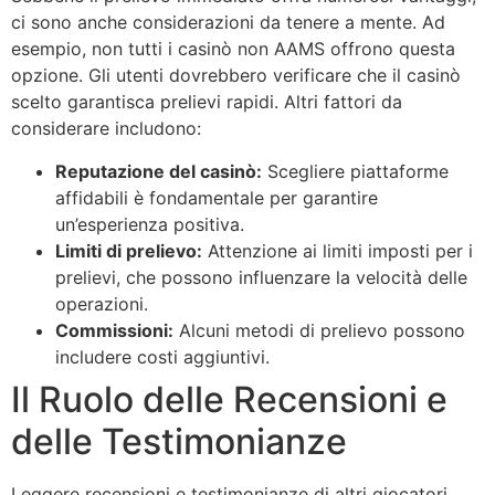
ci sono anche considerazioni da tenere a mente. Ad
esempio, non tutti i casinò non AAMS offrono questa
opzione. Gli utenti dovrebbero verificare che il casinò
scelto garantisca prelievi rapidi. Altri fattori da
considerare includono:
Reputazione del casinò:
Scegliere piattaforme
affidabili è fondamentale per garantire
un’esperienza positiva.
Limiti di prelievo:
Attenzione ai limiti imposti per i
prelievi, che possono influenzare la velocità delle
operazioni.
Commissioni:
Alcuni metodi di prelievo possono
includere costi aggiuntivi.
Il Ruolo delle Recensioni e
delle Testimonianze
Leggere recensioni e testimonianze di altri giocatori