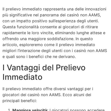
Il prelievo immediato rappresenta una delle innovazioni
più significative nel panorama dei casinò non AAMS,
con un impatto positivo sull’esperienza degli utenti.
Questa funzionalità consente ai giocatori di ritirare
rapidamente le loro vincite, eliminando lunghe attese e
offrendo una maggiore soddisfazione. In questo
articolo, esploreremo come il prelievo immediato
migliori l’interazione degli utenti con i casinò non AAMS
e quali sono i benefici che ne derivano.
I Vantaggi del Prelievo
Immediato
Il prelievo immediato offre diversi vantaggi per i
giocatori dei casinò non AAMS. Ecco alcuni dei
principali benefici:
Maggiore velocità:
I giocatori possono accedere