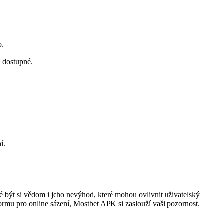
o.
e dostupné.
í.
é být si vědom i jeho nevýhod, které mohou ovlivnit uživatelský
formu pro online sázení, Mostbet APK si zaslouží vaši pozornost.