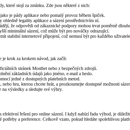
, které stojí za zmínku. Zde jsou některé z nich:
e, jako je pády aplikace nebo pomalý provoz během špiček.
ohledně legality aplikace a sázení prostřednictvím ní.
ádějí, že odpovědi od zákaznické podpory mohou trvat poměrně dlouh
ší minimální sázení, což může být pro nováčky odrazující.
 mít stabilní internetové připojení, což nemusí být pro každého uživatel
e je krok za krokem návod, jak začít:
ficiálních stránek Mostbet nebo z bezpečných zdrojů.
yplnění základních údajů jako jméno, e-mail a heslo.
 pomocí jedné z dostupných platebních metod.
t, nebo hru, kterou chcete hrát, a prozkoumejte dostupné možnosti sázen
 na výsledky a sledujte své výhry.
ektivní řešení pro online sázení. I když nabízí řadu výhod, je důležit
vé potřeby a preference. Celkově vzato, pokud hledáte spolehlivou plat