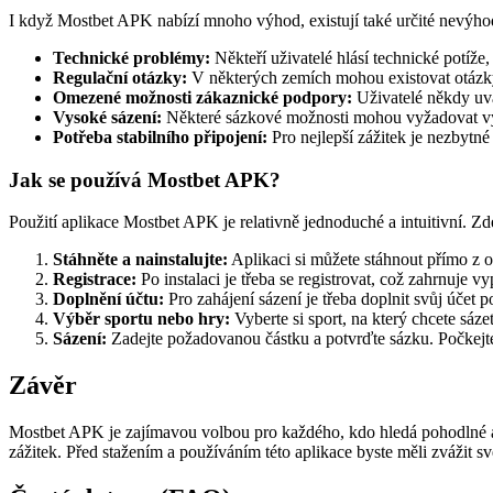
I když Mostbet APK nabízí mnoho výhod, existují také určité nevýhody
Technické problémy:
Někteří uživatelé hlásí technické potíž
Regulační otázky:
V některých zemích mohou existovat otázky 
Omezené možnosti zákaznické podpory:
Uživatelé někdy uv
Vysoké sázení:
Některé sázkové možnosti mohou vyžadovat vyš
Potřeba stabilního připojení:
Pro nejlepší zážitek je nezbytné
Jak se používá Mostbet APK?
Použití aplikace Mostbet APK je relativně jednoduché a intuitivní. Zd
Stáhněte a nainstalujte:
Aplikaci si můžete stáhnout přímo z o
Registrace:
Po instalaci je třeba se registrovat, což zahrnuje v
Doplnění účtu:
Pro zahájení sázení je třeba doplnit svůj účet
Výběr sportu nebo hry:
Vyberte si sport, na který chcete sáze
Sázení:
Zadejte požadovanou částku a potvrďte sázku. Počkejte
Závěr
Mostbet APK je zajímavou volbou pro každého, kdo hledá pohodlné a ef
zážitek. Před stažením a používáním této aplikace byste měli zvážit s