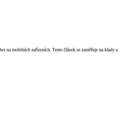
 her na mobilních zařízeních. Tento článek se zaměřuje na klady a