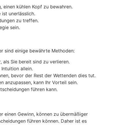
g, einen kühlen Kopf zu bewahren.
st unerlässlich.
dungen zu treffen.
egie sein.
er sind einige bewährte Methoden:
als Sie bereit sind zu verlieren.
ntuition allein.
en, bevor der Rest der Wettenden dies tut.
n anzupassen, kann Ihr Vorteil sein.
tscheidungen führen kann.
ber einen Gewinn, können zu übermäßiger
tscheidungen führen können. Daher ist es