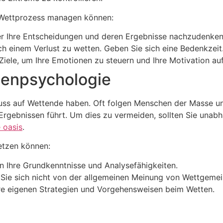
m Wettprozess managen können:
r Ihre Entscheidungen und deren Ergebnisse nachzudenken
ch einem Verlust zu wetten. Geben Sie sich eine Bedenkzeit
Ziele, um Ihre Emotionen zu steuern und Ihre Motivation au
penpsychologie
luss auf Wettende haben. Oft folgen Menschen der Masse u
 Ergebnissen führt. Um dies zu vermeiden, sollten Sie unab
 oasis
.
setzen können:
n Ihre Grundkenntnisse und Analysefähigkeiten.
Sie sich nicht von der allgemeinen Meinung von Wettgemein
re eigenen Strategien und Vorgehensweisen beim Wetten.