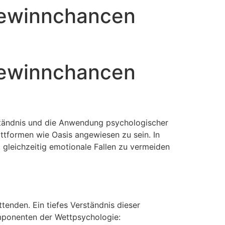
Gewinnchancen
Gewinnchancen
rständnis und die Anwendung psychologischer
attformen wie Oasis angewiesen zu sein. In
 gleichzeitig emotionale Fallen zu vermeiden
enden. Ein tiefes Verständnis dieser
omponenten der Wettpsychologie: