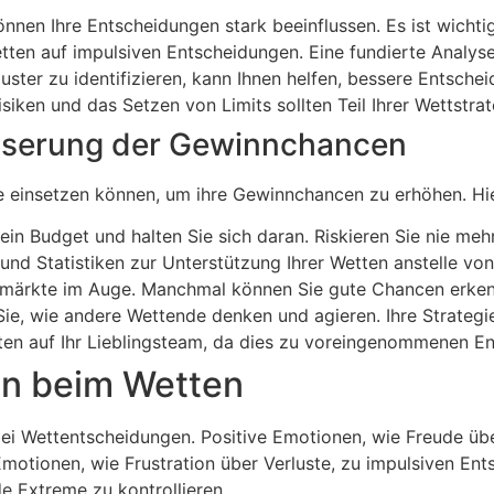
nnen Ihre Entscheidungen stark beeinflussen. Es ist wichti
ten auf impulsiven Entscheidungen. Eine fundierte Analyse i
uster zu identifizieren, kann Ihnen helfen, bessere Entschei
iken und das Setzen von Limits sollten Teil Ihrer Wettstrat
esserung der Gewinnchancen
de einsetzen können, um ihre Gewinnchancen zu erhöhen. Hi
in Budget und halten Sie sich daran. Riskieren Sie nie mehr, 
nd Statistiken zur Unterstützung Ihrer Wetten anstelle von I
tmärkte im Auge. Manchmal können Sie gute Chancen erkenn
ie, wie andere Wettende denken und agieren. Ihre Strategie
en auf Ihr Lieblingsteam, da dies zu voreingenommenen En
en beim Wetten
bei Wettentscheidungen. Positive Emotionen, wie Freude ü
Emotionen, wie Frustration über Verluste, zu impulsiven En
de Extreme zu kontrollieren.