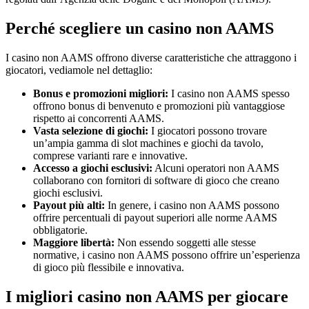
Perché scegliere un casino non AAMS
I casino non AAMS offrono diverse caratteristiche che attraggono i
giocatori, vediamole nel dettaglio:
Bonus e promozioni migliori:
I casino non AAMS spesso
offrono bonus di benvenuto e promozioni più vantaggiose
rispetto ai concorrenti AAMS.
Vasta selezione di giochi:
I giocatori possono trovare
un’ampia gamma di slot machines e giochi da tavolo,
comprese varianti rare e innovative.
Accesso a giochi esclusivi:
Alcuni operatori non AAMS
collaborano con fornitori di software di gioco che creano
giochi esclusivi.
Payout più alti:
In genere, i casino non AAMS possono
offrire percentuali di payout superiori alle norme AAMS
obbligatorie.
Maggiore libertà:
Non essendo soggetti alle stesse
normative, i casino non AAMS possono offrire un’esperienza
di gioco più flessibile e innovativa.
I migliori casino non AAMS per giocare