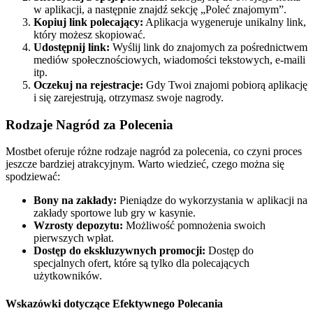
w aplikacji, a następnie znajdź sekcję „Poleć znajomym”.
Kopiuj link polecający:
Aplikacja wygeneruje unikalny link,
który możesz skopiować.
Udostępnij link:
Wyślij link do znajomych za pośrednictwem
mediów społecznościowych, wiadomości tekstowych, e-maili
itp.
Oczekuj na rejestracje:
Gdy Twoi znajomi pobiorą aplikację
i się zarejestrują, otrzymasz swoje nagrody.
Rodzaje Nagród za Polecenia
Mostbet oferuje różne rodzaje nagród za polecenia, co czyni proces
jeszcze bardziej atrakcyjnym. Warto wiedzieć, czego można się
spodziewać:
Bony na zakłady:
Pieniądze do wykorzystania w aplikacji na
zakłady sportowe lub gry w kasynie.
Wzrosty depozytu:
Możliwość pomnożenia swoich
pierwszych wpłat.
Dostęp do ekskluzywnych promocji:
Dostęp do
specjalnych ofert, które są tylko dla polecających
użytkowników.
Wskazówki dotyczące Efektywnego Polecania