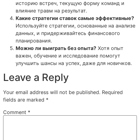
историю встреч, текущую форму команд и
влияние травм на результат.
Какие стратегии ставок самые эффективные?
Используйте стратегии, основанные на анализе
данных, и придерживайтесь финансового
планирования.
Можно ли выиграть без опыта?
Хотя опыт
важен, обучение и исследование помогут
улучшить шансы на успех, даже для новичков.
Leave a Reply
Your email address will not be published.
Required
fields are marked
*
Comment
*