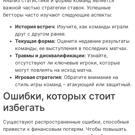
Анализ статистики и формы команд является
важной частью стратегии ставок. Успешные
бетторы часто изучают следующие аспекты:
История встреч:
Изучите, как команды играли
друг с другом ранее.
Текущая форма:
Оцените недавние результаты
команды, ее выступления в последних матчах.
Травмы и дисквалификации:
Узнайте,
отсутствуют ли ключевые игроки, которые
могут повлиять на исход матча.
Игровая стратегия:
Обратите внимание на
стиль игры команд – атакующий или защитный.
Ошибки, которых стоит
избегать
Существуют распространенные ошибки, способные
привести к финансовым потерям. Чтобы повышать