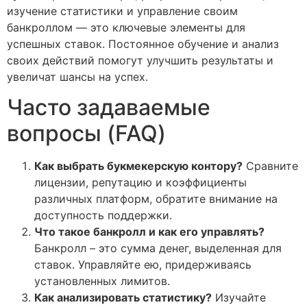
изучение статистики и управление своим
банкроллом — это ключевые элементы для
успешных ставок. Постоянное обучение и анализ
своих действий помогут улучшить результаты и
увеличат шансы на успех.
Часто задаваемые
вопросы (FAQ)
Как выбрать букмекерскую контору?
Сравните
лицензии, репутацию и коэффициенты
различных платформ, обратите внимание на
доступность поддержки.
Что такое банкролл и как его управлять?
Банкролл – это сумма денег, выделенная для
ставок. Управляйте ею, придерживаясь
установленных лимитов.
Как анализировать статистику?
Изучайте