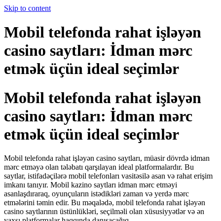
Skip to content
Mobil telefonda rahat işləyən
casino saytları: İdman mərc
etmək üçün ideal seçimlər
Mobil telefonda rahat işləyən
casino saytları: İdman mərc
etmək üçün ideal seçimlər
Mobil telefonda rahat işləyən casino saytları, müasir dövrdə idman
mərc etməyə olan tələbatı qarşılayan ideal platformalardır. Bu
saytlar, istifadəçilərə mobil telefonları vasitəsilə asan və rahat erişim
imkanı tanıyır. Mobil kazino saytları idman mərc etməyi
asanlaşdıraraq, oyunçuların istədikləri zaman və yerdə mərc
etmələrini təmin edir. Bu məqalədə, mobil telefonda rahat işləyən
casino saytlarının üstünlükləri, seçilməli olan xüsusiyyətlər və ən
yaxşı platformalar haqqında danışacağıq.