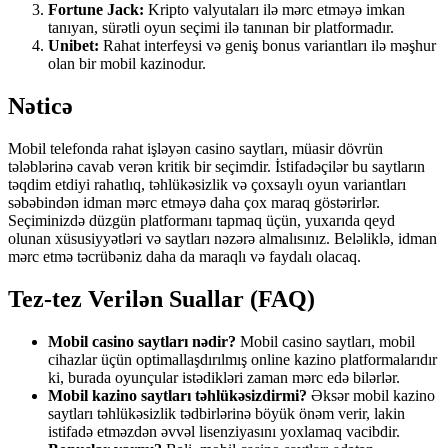
Fortune Jack:
Kripto valyutaları ilə mərc etməyə imkan
tanıyan, sürətli oyun seçimi ilə tanınan bir platformadır.
Unibet:
Rahat interfeysi və geniş bonus variantları ilə məşhur
olan bir mobil kazinodur.
Nəticə
Mobil telefonda rahat işləyən casino saytları, müasir dövrün
tələblərinə cavab verən kritik bir seçimdir. İstifadəçilər bu saytların
təqdim etdiyi rahatlıq, təhlükəsizlik və çoxsaylı oyun variantları
səbəbindən idman mərc etməyə daha çox maraq göstərirlər.
Seçiminizdə düzgün platformanı tapmaq üçün, yuxarıda qeyd
olunan xüsusiyyətləri və saytları nəzərə almalısınız. Beləliklə, idman
mərc etmə təcrübəniz daha da maraqlı və faydalı olacaq.
Tez-tez Verilən Suallar (FAQ)
Mobil casino saytları nədir?
Mobil casino saytları, mobil
cihazlar üçün optimallaşdırılmış online kazino platformalarıdır
ki, burada oyunçular istədikləri zaman mərc edə bilərlər.
Mobil kazino saytları təhlükəsizdirmi?
Əksər mobil kazino
saytları təhlükəsizlik tədbirlərinə böyük önəm verir, lakin
istifadə etməzdən əvvəl lisenziyasını yoxlamaq vacibdir.