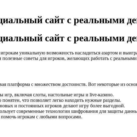
циальный сайт с реальными д
циальный сайт с реальными д
 игрокам уникальную возможность насладиться азартом и выигра
 полезные советы для игроков, желающих работать с реальными
овая платформа с множеством достоинств. Вот некоторые из осн
 игр, включая слоты, настольные игры и live-казино.
понятен, что позволяет легко находить нужные разделы.
новых и постоянных игроков делают игру более выгодной.
ользует современные технологии шифрования для защиты данны
 помочь игрокам с любыми вопросами.