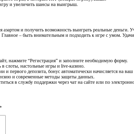
игру и увеличить шансы на выигрыш.
ся азартом и получить возможность выиграть реальные деньги. 
. Главное – быть внимательным и подходить к игре с умом. Уда
айт, нажмите “Регистрация” и заполните необходимую форму.
в слоты, настольные игры и live-казино.
и и первого депозита, бонус автоматически начисляется на ваш 
ензию и современные методы защиты данных.
иться в службу поддержки через чат на сайте или по электронно
*