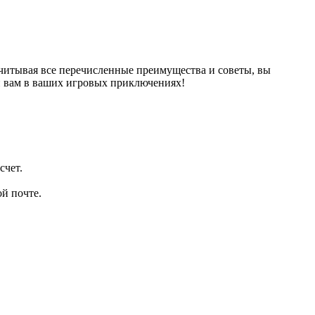
Учитывая все перечисленные преимущества и советы, вы
чи вам в ваших игровых приключениях!
счет.
й почте.