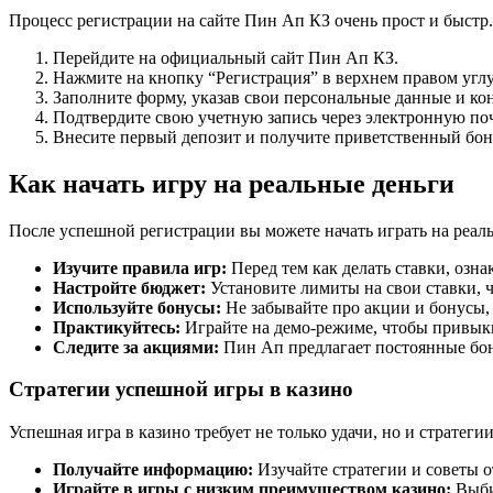
Процесс регистрации на сайте Пин Ап КЗ очень прост и быстр.
Перейдите на официальный сайт Пин Ап КЗ.
Нажмите на кнопку “Регистрация” в верхнем правом углу
Заполните форму, указав свои персональные данные и к
Подтвердите свою учетную запись через электронную по
Внесите первый депозит и получите приветственный бон
Как начать игру на реальные деньги
После успешной регистрации вы можете начать играть на реаль
Изучите правила игр:
Перед тем как делать ставки, озн
Настройте бюджет:
Установите лимиты на свои ставки, 
Используйте бонусы:
Не забывайте про акции и бонусы, 
Практикуйтесь:
Играйте на демо-режиме, чтобы привыкн
Следите за акциями:
Пин Ап предлагает постоянные бон
Стратегии успешной игры в казино
Успешная игра в казино требует не только удачи, но и стратеги
Получайте информацию:
Изучайте стратегии и советы 
Играйте в игры с низким преимуществом казино:
Выбир